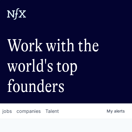
Work with the
world's top
founders
jobs
companies
Talent
My
alerts