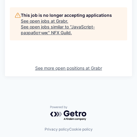
This job is no longer accepting applications
See open jobs at
Grabr
.
See open jobs similar to "
JavaScript-
разработчик
"
NFX Guild
.
See more open positions at
Grabr
Powered by Getro.com
Privacy policy
Cookie policy