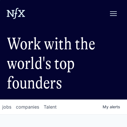
Work with the
world's top
founders
jobs
companies
Talent
My
alerts