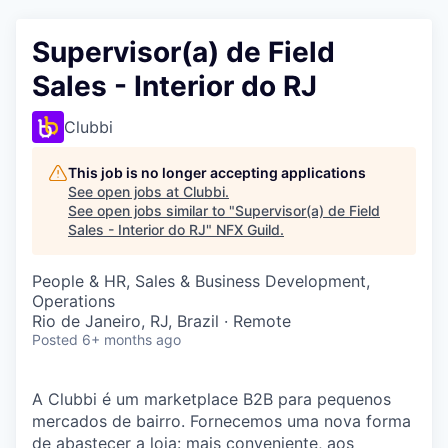
Supervisor(a) de Field
Sales - Interior do RJ
Clubbi
This job is no longer accepting applications
See open jobs at
Clubbi
.
See open jobs similar to "
Supervisor(a) de Field
Sales - Interior do RJ
"
NFX Guild
.
People & HR, Sales & Business Development,
Operations
Rio de Janeiro, RJ, Brazil · Remote
Posted
6+ months ago
A Clubbi é um marketplace B2B para pequenos
mercados de bairro. Fornecemos uma nova forma
de abastecer a loja: mais conveniente, aos