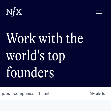
Work with the
world's top
founders
jobs
companies
Talent
My
alerts