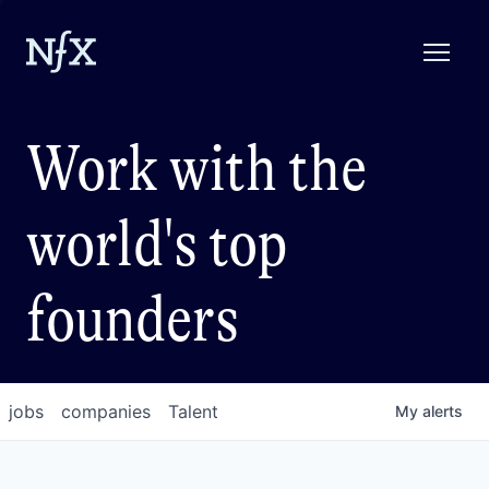
Work with the
world's top
founders
jobs
companies
Talent
My
alerts